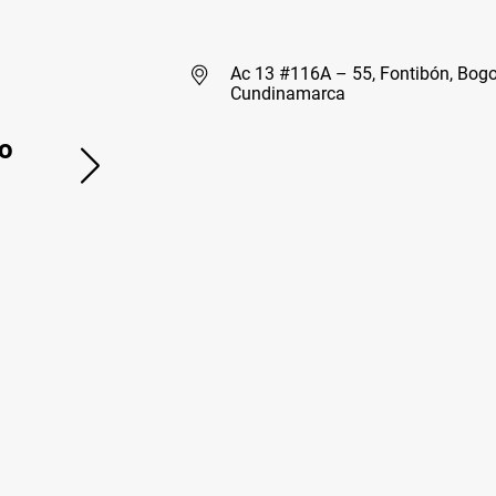
Ac 13 #116A – 55, Fontibón, Bogo
Cundinamarca
o