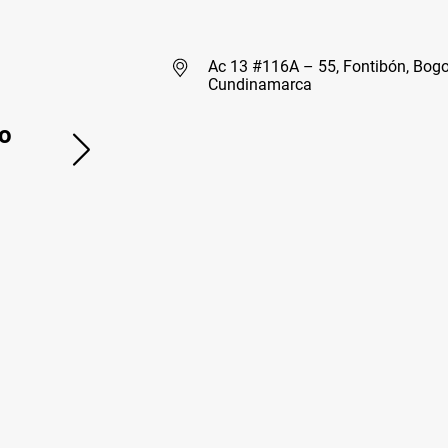
Ac 13 #116A – 55, Fontibón, Bogo
Cundinamarca
o