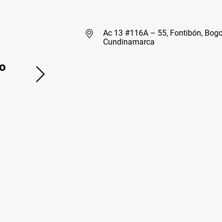
Ac 13 #116A – 55, Fontibón, Bogo
Cundinamarca
o