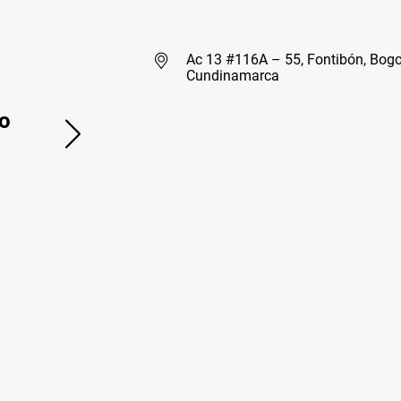
Ac 13 #116A – 55, Fontibón, Bogo
Cundinamarca
o