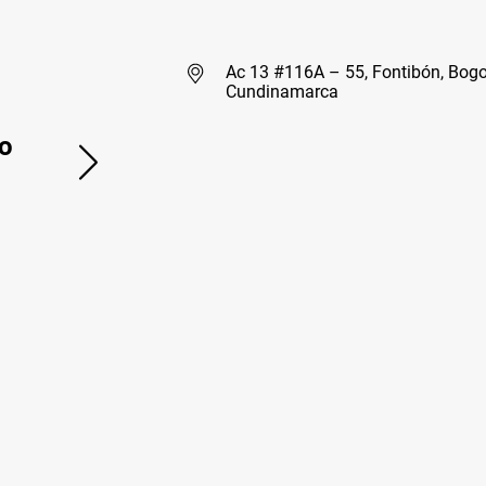
Ac 13 #116A – 55, Fontibón, Bogo
Cundinamarca
o