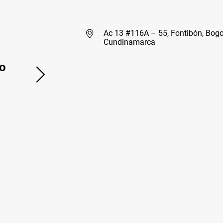
Ac 13 #116A – 55, Fontibón, Bogo
Cundinamarca
o