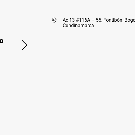
Ac 13 #116A – 55, Fontibón, Bogo
Cundinamarca
o