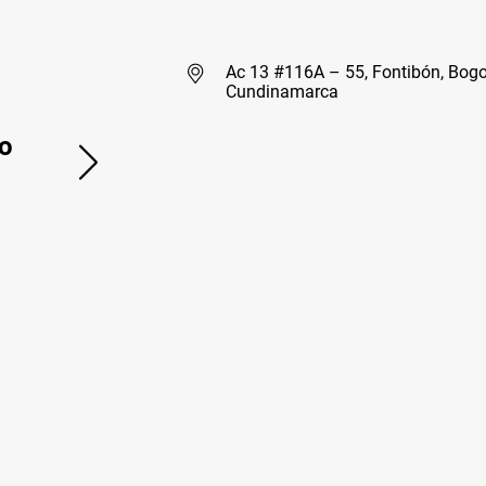
Ac 13 #116A – 55, Fontibón, Bogo
Cundinamarca
o