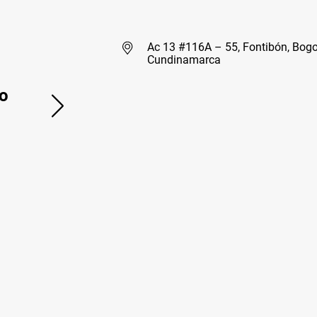
Ac 13 #116A – 55, Fontibón, Bogo
Cundinamarca
o